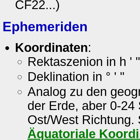
CF22...)
Ephemeriden
Koordinaten
:
Rektaszenion in h ' "
Deklination in ° ' "
Analog zu den geog
der Erde, aber 0-24 
Ost/West Richtung.
Äquatoriale Koord