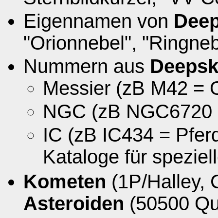
Eigennamen von
Deep
"Orionnebel", "Ringnebe
Nummern aus
Deepsk
Messier (zB M42 = 
NGC (zB NGC6720 =
IC (zB IC434 = Pfer
Kataloge für speziel
Kometen
(1P/Halley, 
Asteroiden
(50500 Qu