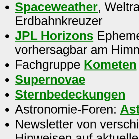
Spaceweather
, Weltr
Erdbahnkreuzer
JPL Horizons
Ephemer
vorhersagbar am Him
Fachgruppe
Kometen
Supernovae
Sternbedeckungen
Astronomie-Foren:
As
Newsletter von versch
Hinweisen auf aktuell