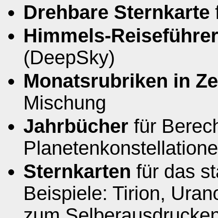
Drehbare Sternkarte
Himmels-Reiseführe
(DeepSky)
Monatsrubriken in Ze
Mischung
Jahrbücher
für Berec
Planetenkonstellation
Sternkarten
für das s
Beispiele: Tirion, Ura
zum Selberausdrucken