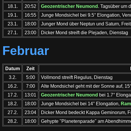
18.1.
20:52
Geozentrischer Neumond
. Tagsüber um d
19.1.
16:55
Junge Mondsichel bei 9.5° Elongation, Ve
23.1.
18:00
Junger Mond über Neptun und Saturn, Frei
27.1.
23:00
Dicker Mond streift die Plejaden, Dienstag
Februar
Datum
Zeit
3.2.
5:00
Vollmond streift Regulus, Dienstag
16.2.
7:00
Alte Mondsichel geht mit der Sonne auf, 15
17.2.
13:01
Geozentrischer Neumond
bei 1.7° Elonga
18.2.
18:00
Junge Mondsichel bei 14° Elongation,
Ram
27.2.
23:04
Dicker Mond bedeckt Kappa Geminorum, Fr
28.2.
18:00
Gehypte "Planetenparade" am Abendhimme