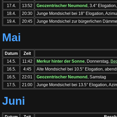
17.4.
13:52
Geozentrischer Neumond
, 3.4° Elogation
18.4.
20:30
Junge Mondsichel bei 18° Elogation, Azimu
19.4.
20:45
Junge Mondsichel zur bürgerlichen Dämme
Mai
Datum
Zeit
14.5.
11:42
Merkur hinter der Sonne
, Donnerstag,
Beo
16.5.
4:45
Alte Mondsichel bei 10.5° Elogation, aben
16.5.
22:01
Geozentrischer Neumond
, Samstag
17.5.
21:00
Junge Mondsichel bei 13.5° Elogation, Azi
Juni
Datum
Zeit
Besch