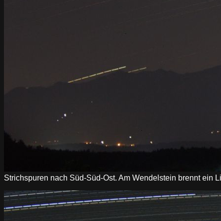
Strichspuren nach Süd-Süd-Ost. Am Wendelstein brennt ein L