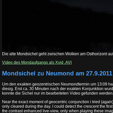
Die alte Mondsichel geht zwischen Wolken am Osthorizont auf
Video des Mondaufgangs als Xvid .AVI
Mondsichel zu Neumond am 27.9.2011
Um den exakten geozentrischen Neumondtermin um 13:09 habe i
diesig. Erst ca. 30 Minuten nach der exakten Konjunktion wur
konnte die Sichel nur im bearbeiteten Video gefunden werden, 
Near the exact moment of geocentric conjunction i tried (again
only cleared during the day. I could detect the crescent the fir
the contrast enhanced live-view, only when playing these image